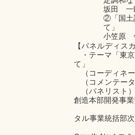
定調和な
坂田 一
②「国土
て」
小笠原 
【パネルディス
・テーマ「東京
て」
（コーディネー
（コメンテータ
（パネリスト）
創造本部開発事業
稗方 直己
タル事業統括部次
村上 純志