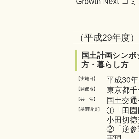
Growth Nex
（平成29年度
国土計画シンポ
方・暮らし方
平成30年
【実施日】
東京都千
【開催地】
国土交通
【共 催】
①「田園
【基調講演】
小田切徳
②「逆参
実現」