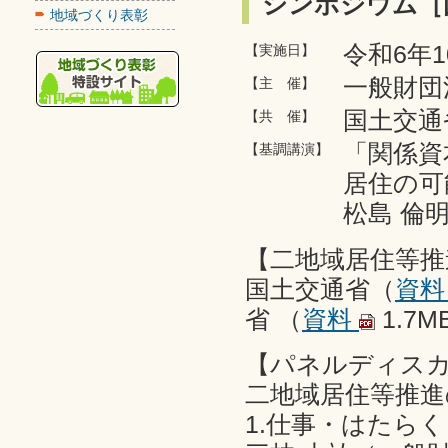
シンポジウム［
地域づくり表彰
令和6年1
【実施日】
一般財団
【主 催】
国土交通
【共 催】
「関係資
【基調講演】
居住の可
松島 倫
【二地域居住等推
国土交通省（
資
省 （
資料
1.7
【パネルディス
二地域居住等推進
1.仕事・はたら