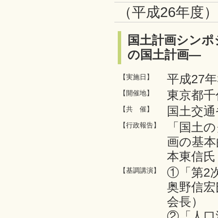
（平成26年度
国土計画シンポ
の国土計画―
平成27年
【実施日】
東京都千
【開催地】
国土交通
【共 催】
「国土の
【行政報告】
画の基本
本東信氏
①「第2
【基調講演】
奥野信宏
会長）
②「人口