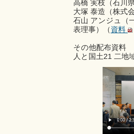
高橋 実枝（石川
大塚 泰造（株式
石山 アンジュ（
表理事）（
資料
その他配布資料
人と国土21 二