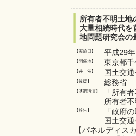
吉田基晴氏
所有者不明土地
大量相続時代を
地問題研究会の
平成29年
【実施日】
東京都千
【開催地】
国土交通
【共 催】
総務省
【後援】
「所有者
【基調講演】
所有者不
「政府の
【報告】
国土交通
【パネルディス