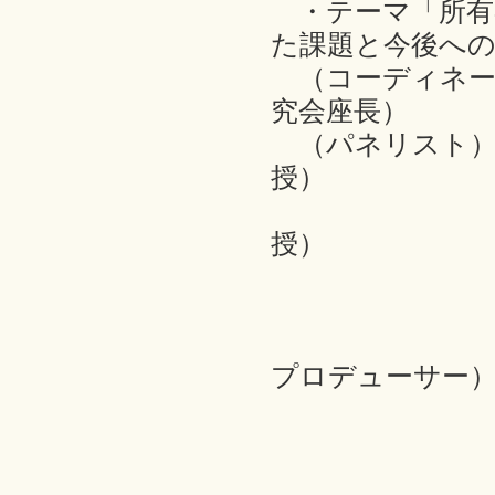
・テーマ「所有
た課題と今後への
（コーディネー
究会座長）
（パネリスト）
授）
水津太郎
授）
久元喜造
谷隆徳氏
吉原祥子
プロデューサー
北本政行