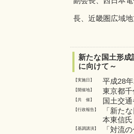
副会長、西日本電
髙𣘺 広
長、近畿圏広域地
新たな国土形成
に向けて～
平成28年
【実施日】
東京都千
【開催地】
国土交通
【共 催】
「新たな
【行政報告】
本東信氏
「対流の
【基調講演】