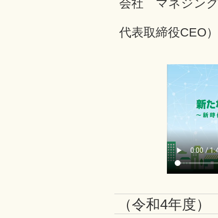
会社 マネジン
加藤 史子
代表取締役CEO
若者
（令和4年度）