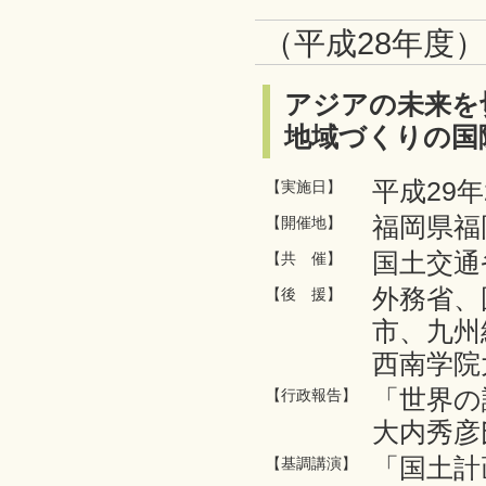
（平成28年度
アジアの未来を
地域づくりの国
平成29年
【実施日】
福岡県福
【開催地】
国土交通
【共 催】
外務省、
【後 援】
市、九州
西南学院
「世界の
【行政報告】
大内秀彦
「国土計
【基調講演】