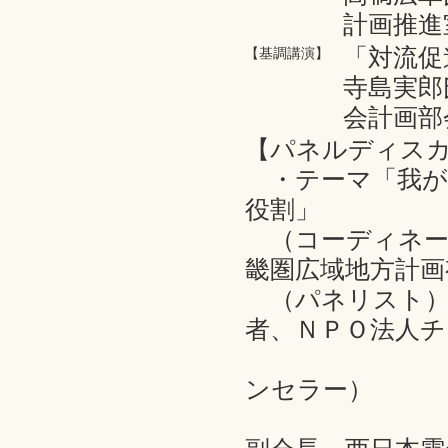
計画推進
「対流促
【基調講演】
寺島実郎
会計画部
【パネルディス
・テーマ「我が
役割」
（コーディネー
畿圏広域地方計画
（パネリスト）
者、ＮＰＯ法人
今村まゆ
ンセラー）
大竹伸一