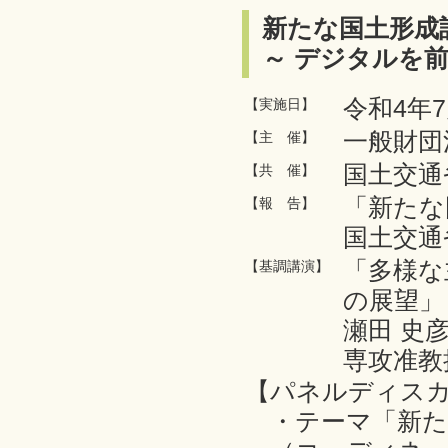
新たな国土形成
～ デジタルを
令和4年7
【実施日】
一般財団
【主 催】
国土交通
【共 催】
「新たな
【報 告】
国土交通
「多様な
【基調講演】
の展望」
瀬田 史
専攻准教
【パネルディス
・テーマ「新た