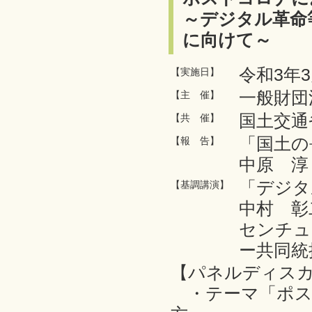
～デジタル革命
に向けて～
令和3年3
【実施日】
一般財団
【主 催】
国土交通
【共 催】
「国土の
【報 告】
中原 淳
「デジタ
【基調講演】
中村 彰
センチュ
ー共同統
【パネルディス
・テーマ「ポス