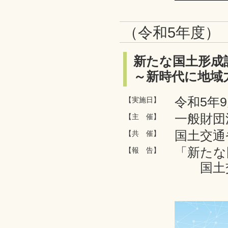
（令和5年度）
新たな国土形成
～新時代に地域
令和5年9
【実施日】
一般財団
【主 催】
国土交通
【共 催】
「新たな
【報 告】
国土交
黒