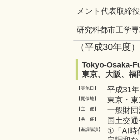
田澤 由利
メント代表取締役
瀬田 史
研究科都市工学専
（平成30年度
Tokyo-Osaka-F
東京、大阪、福
平成31年
【実施日】
東京・東
【開催地】
一般財団
【主 催】
国土交通
【共 催】
①「AI
【基調講演】