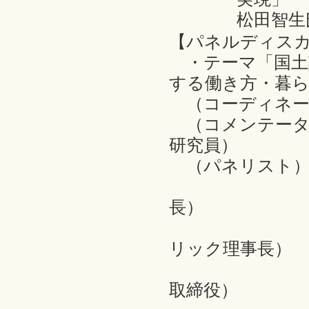
松田智生
【パネルディス
・テーマ「国土
する働き方・暮
（コーディネー
（コメンテーター
研究員）
（パネリスト） 
雄谷良成
長）
馬場未織氏
リック理事長）
堀口正裕氏
取締役）