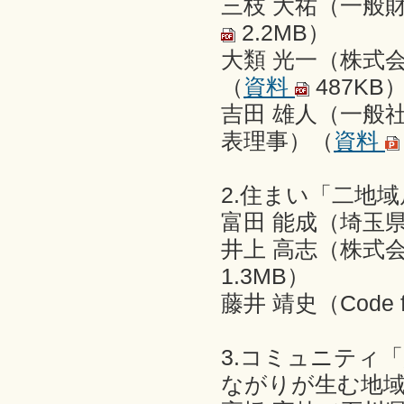
三枝 大祐（一般
2.2MB）
大類 光一（株式
（
資料
487KB
吉田 雄人（一般
表理事）（
資料
2.住まい「二地
富田 能成（埼玉
井上 高志（株式会
1.3MB）
藤井 靖史（Code 
3.コミュニティ
ながりが生む地