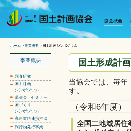
ホーム
>
事業概要
> 国土計画シンポジウム
事業概要
国土形成計
調査研究
当協会では、毎年
国土計画
す。
シンポジウム
講演会・セミナー
（令和6年度）
国づくり
シンポジウム
高速道路連携推進
全国二地域居住
刊行物発行事業