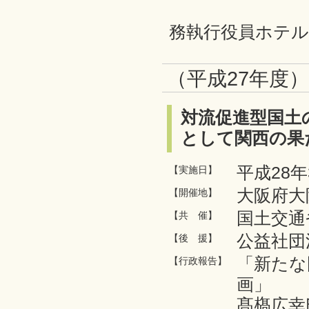
高崎繁行氏
務執行役員ホテル
（平成27年度
対流促進型国土
として関西の果
平成28年
【実施日】
大阪府大
【開催地】
国土交通
【共 催】
公益社団
【後 援】
「新たな
【行政報告】
画」
髙𣘺広