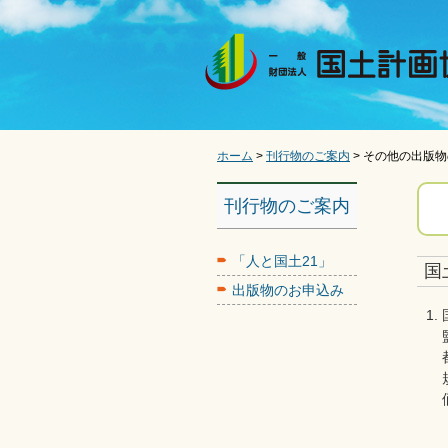
ホーム
>
刊行物のご案内
> その他の出版
刊行物のご案内
「人と国土21」
国
出版物のお申込み