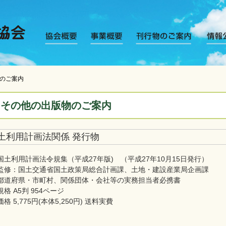
物のご案内
その他の出版物のご案内
土利用計画法関係 発行物
国土利用計画法令規集（平成27年版) （平成27年10月15日発行）
監修：国土交通省国土政策局総合計画課、土地・建設産業局企画課
都道府県・市町村、関係団体・会社等の実務担当者必携書
規格 A5判 954ページ
価格 5,775円(本体5,250円) 送料実費