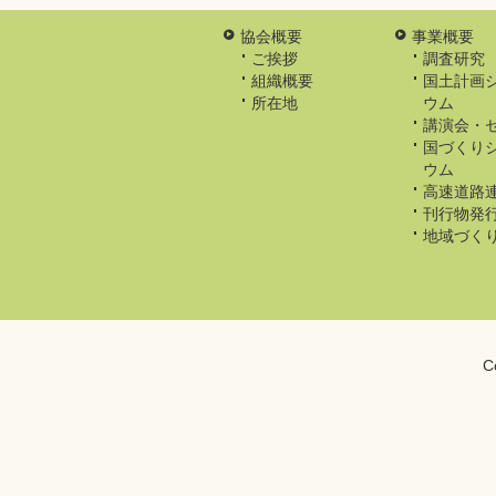
協会概要
事業概要
ご挨拶
調査研究
組織概要
国土計画
所在地
ウム
講演会・
国づくり
ウム
高速道路
刊行物発
地域づく
C