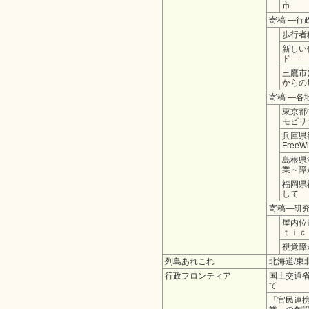
市
寄稿 ―行
歩行者
新しい
ド―
三鷹市
からの
寄稿 ―各
東京都
モビリ
兵庫県
Fre
島根県
業～障
福岡県
して
寄稿―研
屋内位
ｔｉｃ
視覚障
列島あれこれ
北海道/東北
行政フロンティア
国土交通
て
「官民連