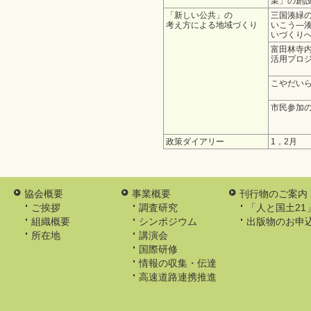
業」の創
「新しい公共」の
三国湊緑
考え方による地域づくり
いこう―
いづくり
富田林寺
活用プロ
こやだい
市民参加
政策ダイアリー
1，2月
協会概要
事業概要
刊行物のご案内
ご挨拶
調査研究
「人と国土21
組織概要
シンポジウム
出版物のお申
所在地
講演会
国際研修
情報の収集・伝達
高速道路連携推進