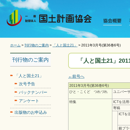
ホーム
>
刊行物のご案内
>
「人と国土21」
> 2011年3月号(第36巻6号)
刊行物のご案内
「人と国土21」201
「人と国土21」
←前号へ
次号予告
2011年3月号(第36巻6号)
ひと・こくど つれづれ
ユニバー
バックナンバー
アンケート
特集
ICTを活
寄稿
出版物のお申込み
ICT
銀ブラ